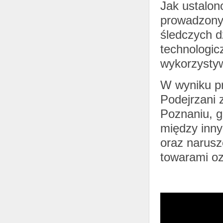
Jak ustalono
prowadzony
śledczych d
technologic
wykorzystyw
W wyniku p
Podejrzani 
Poznaniu, g
między inny
oraz narusz
towarami o