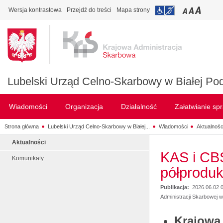
Wersja kontrastowa
Przejdź do treści
Mapa strony
Lubelski Urząd Celno-Skarbowy w Białej Pod
Wiadomości
Organizacja
Działalność
Załatwianie sp
Strona główna
Lubelski Urząd Celno-Skarbowy w Białej...
Wiadomości
Aktualnośc
Aktualności
KAS i CBŚ
Komunikaty
półproduk
Publikacja:
2026.06.02 
Administracji Skarbowej w
Krajowa