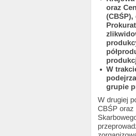
oraz Cen
(CBŚP),
Prokura
zlikwido
produkc
półprod
produkc
W trakci
podejrz
grupie p
W drugiej p
CBŚP oraz 
Skarbowego 
przeprowadz
zorganizowa