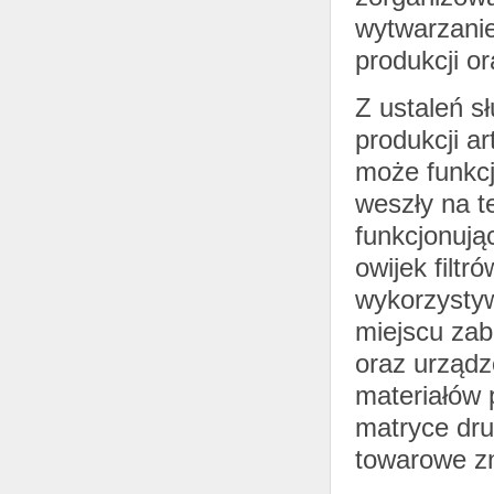
wytwarzanie
produkcji o
Z ustaleń s
produkcji a
może funkcj
weszły na t
funkcjonując
owijek filtr
wykorzysty
miejscu zab
oraz urządz
materiałów 
matryce dr
towarowe z