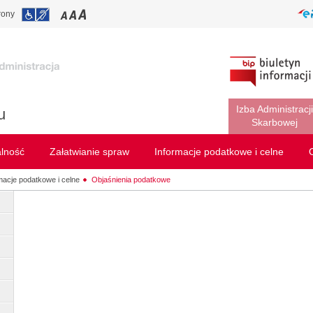
rony
Izba Administracji
u
Skarbowej
alność
Załatwianie spraw
Informacje podatkowe i celne
macje podatkowe i celne
Objaśnienia podatkowe