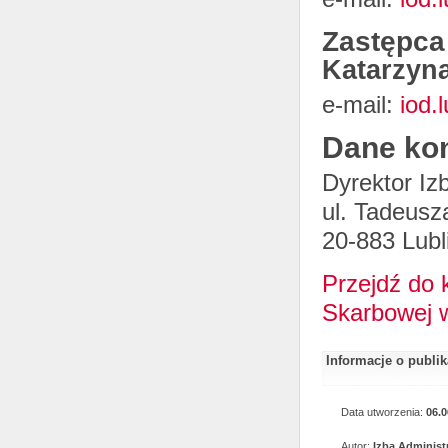
Zastępca
Katarzyn
e-mail:
iod.
Dane ko
Dyrektor Iz
ul. Tadeusz
20-883 Lubl
Przejdź do 
Skarbowej w
Informacje o publi
Data utworzenia:
06.0
Autor:
Izba Administ