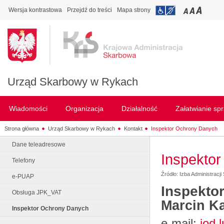
Wersja kontrastowa
Przejdź do treści
Mapa strony
Urząd Skarbowy w Rykach
Wiadomości
Organizacja
Działalność
Załatwianie sp
Strona główna
Urząd Skarbowy w Rykach
Kontakt
Inspektor Ochrony Danych
Dane teleadresowe
Inspekto
Telefony
Źródło: Izba Administracji
e-PUAP
Inspekto
Obsługa JPK_VAT
Marcin K
Inspektor Ochrony Danych
e-mail:
iod.