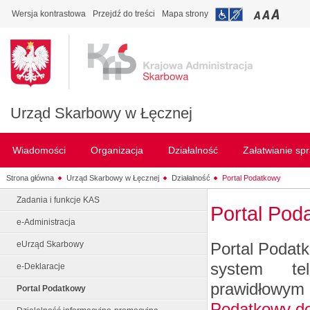
Wersja kontrastowa
Przejdź do treści
Mapa strony
Urząd Skarbowy w Łęcznej
Wiadomości
Organizacja
Działalność
Załatwianie sp
Strona główna
Urząd Skarbowy w Łęcznej
Działalność
Portal Podatkowy
Zadania i funkcje KAS
Portal Pod
e-Administracja
Portal Podatk
eUrząd Skarbowy
system tel
e-Deklaracje
prawidłowy
Portal Podatkowy
Podatkowy do