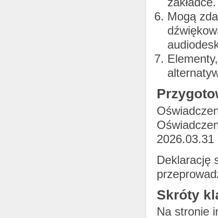
zakładce.
Mogą zdar
dźwiękową
audiodesk
Elementy,
alternatyw
Przygoto
Oświadczen
Oświadczeni
2026.03.31
Deklarację
przeprowadz
Skróty k
Na stronie 