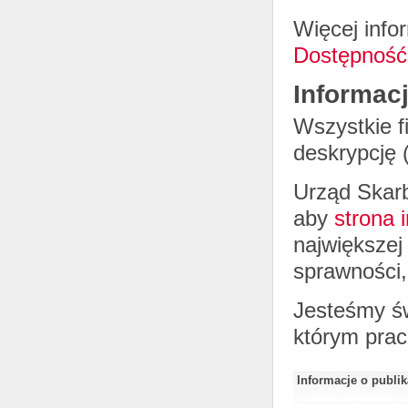
Więcej info
Dostępność
Informac
Wszystkie f
deskrypcję 
Urząd Skar
aby
strona 
największej
sprawności,
Jesteśmy św
którym prac
Informacje o publi