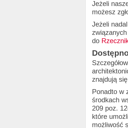
Jeżeli nasz
możesz zgło
Jeżeli nada
związanych 
do
Rzeczni
Dostępno
Szczegółowe
architekton
znajdują si
Ponadto w z
środkach ws
209 poz. 12
które umożl
możliwość s