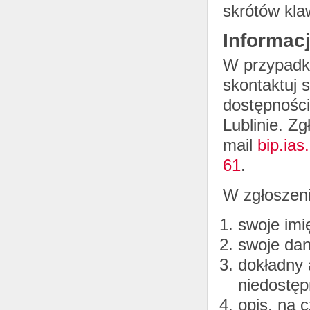
skrótów kla
Informac
W przypadku
skontaktuj 
dostępności
Lublinie. Zg
mail
bip.ias
61
.
W zgłoszeni
swoje imi
swoje dan
dokładny a
niedostęp
opis, na 