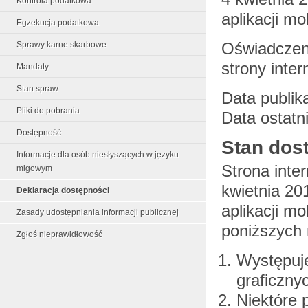
Kontrola podatkowa
aplikacji m
Egzekucja podatkowa
Oświadczen
Sprawy karne skarbowe
strony inte
Mandaty
Stan spraw
Data publika
Pliki do pobrania
Data ostatni
Dostępność
Stan dos
Informacje dla osób niesłyszących w języku
Strona inte
migowym
kwietnia 201
Deklaracja dostępności
aplikacji m
Zasady udostępniania informacji publicznej
poniższych 
Zgłoś nieprawidłowość
Występuje
graficzny
Niektóre 