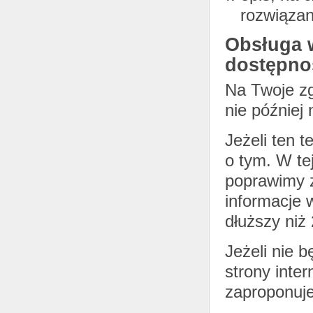
rozwiązan
Obsługa 
dostępno
Na Twoje zg
nie później 
Jeżeli ten t
o tym. W te
poprawimy z
informacje 
dłuższy niż
Jeżeli nie 
strony inter
zaproponuje