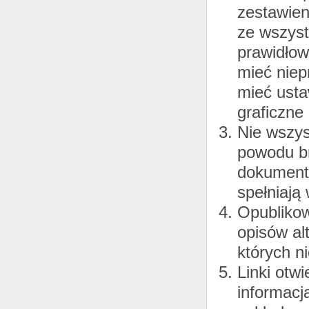
zestawien
ze wszys
prawidłow
mieć niep
mieć usta
graficzne
Nie wszys
powodu br
dokumentó
spełniają
Opublikow
opisów al
których n
Linki otw
informacj