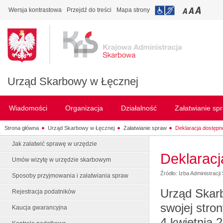
Wersja kontrastowa
Przejdź do treści
Mapa strony
Urząd Skarbowy w Łęcznej
Wiadomości
Organizacja
Działalność
Załatwianie sp
Strona główna
Urząd Skarbowy w Łęcznej
Załatwianie spraw
Deklaracja dostępn
Jak załatwić sprawę w urzędzie
Deklaracj
Umów wizytę w urzędzie skarbowym
Źródło: Izba Administracji
Sposoby przyjmowania i załatwiania spraw
Urząd Skar
Rejestracja podatników
swojej stro
Kaucja gwarancyjna
4 kwietnia 2