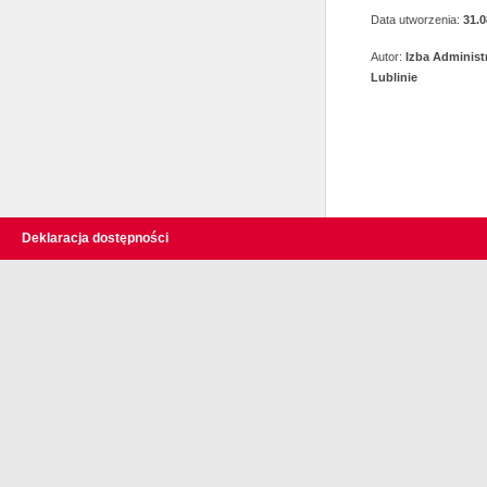
Data utworzenia:
31.0
Autor:
Izba Administ
Lublinie
Deklaracja dostępności