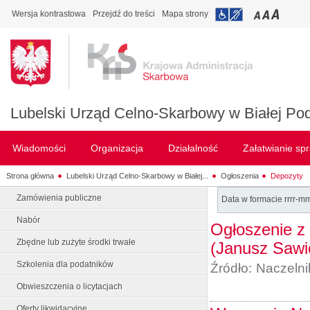
Wersja kontrastowa
Przejdź do treści
Mapa strony
Lubelski Urząd Celno-Skarbowy w Białej Pod
Wiadomości
Organizacja
Działalność
Załatwianie sp
Strona główna
Lubelski Urząd Celno-Skarbowy w Białej...
Ogłoszenia
Depozyty
Zamówienia publiczne
Data w formacie rrrr-m
Nabór
Ogłoszenie z 
Zbędne lub zużyte środki trwałe
(Janusz Sawi
Szkolenia dla podatników
Źródło:
Naczelni
Obwieszczenia o licytacjach
Oferty likwidacyjne